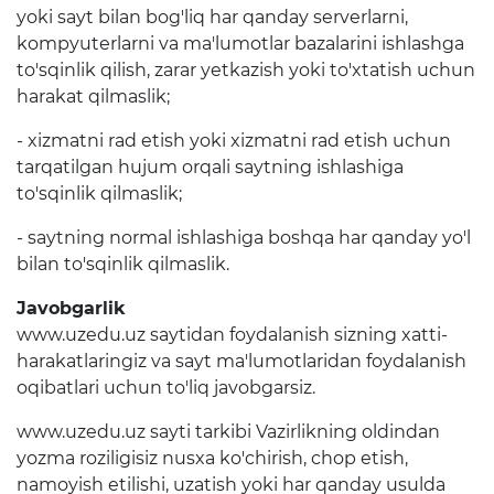
yoki sayt bilan bog'liq har qanday serverlarni,
Ochiq ma'lumotlar to'plami
kompyuterlarni va ma'lumotlar bazalarini ishlashga
to'sqinlik qilish, zarar yetkazish yoki to'xtatish uchun
harakat qilmaslik;
Korrupsiyaga qarshi
kurash
- xizmatni rad etish yoki xizmatni rad etish uchun
tarqatilgan hujum orqali saytning ishlashiga
Korrupsiyaga oid targ'ibot
materiallari
to'sqinlik qilmaslik;
Korrupsiyaga qarshi
- saytning normal ishlashiga boshqa har qanday yo'l
kurashish bo‘yicha idoraviy
bilan to'sqinlik qilmaslik.
hujjatlar
Javobgarlik
Amalga oshirilayotgan
www.uzedu.uz saytidan foydalanish sizning xatti-
ishlar
harakatlaringiz va sayt ma'lumotlaridan foydalanish
oqibatlari uchun to'liq javobgarsiz.
Xodimlar xati-harakatiga oid
korrupsiyani oldini olish
www.uzedu.uz sayti tarkibi Vazirlikning oldindan
bo'yicha murojaat
yozma roziligisiz nusxa ko'chirish, chop etish,
namoyish etilishi, uzatish yoki har qanday usulda