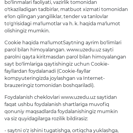
bo'linmalari faoliyati, vazirlik tomonidan
Ta'limga doir terminlar
o'tkaziladigan tadbirlar, matbuot xizmati tomonidan
e'lon qilingan yangiliklar, tender va tanlovlar
"Barkamol Avlod" Bolalar
to'g'risidagi ma'lumotlar va h. k. haqida ma'lumot
markazi
olishingiz mumkin.
Konstitutsiya
Cookie haqida ma'lumotSaytning ayrim bo'limlari
parol bilan himoyalangan. www.uzedu.uz sayti
Axborot xizmati
parolni qayta kiritmasdan parol bilan himoyalangan
sayt bo'limlariga qaytishingiz uchun Cookie-
Press-relizlar
fayllardan foydalanadi (Cookie-fayllar
kompyuteringizda joylashgan va Internet-
OAV biz haqimizda
brauzeringiz tomonidan boshqariladi).
Ma'ruzalar
Foydalanish cheklovlari www.uzedu.uz saytidan
Galereya
faqat ushbu foydalanish shartlariga muvofiq
qonuniy maqsadlarda foydalanishingiz mumkin
Videogalereya
va siz quyidagilarga rozilik bildirasiz:
Axborot xizmati
- saytni o'z ishini tugatishga, ortiqcha yuklashga,