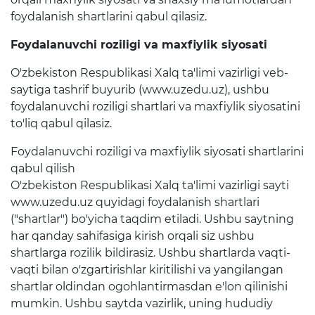
rejalari
foydalanish shartlarini qabul qilasiz.
Foydalanuvchi roziligi va maxfiylik siyosati
Interaktiv xizmatlar
O'zbekiston Respublikasi Xalq ta'limi vazirligi veb-
Elektron kundalik
saytiga tashrif buyurib (www.uzedu.uz), ushbu
foydalanuvchi roziligi shartlari va maxfiylik siyosatini
1-sinfga qabul
to'liq qabul qilasiz.
Elektron shahodatnoma
Foydalanuvchi roziligi va maxfiylik siyosati shartlarini
qabul qilish
Raqamli kutubxona
O'zbekiston Respublikasi Xalq ta'limi vazirligi sayti
Yagona elektron tizim
www.uzedu.uz quyidagi foydalanish shartlari
("shartlar") bo'yicha taqdim etiladi. Ushbu saytning
Malaka oshirish
har qanday sahifasiga kirish orqali siz ushbu
shartlarga rozilik bildirasiz. Ushbu shartlarda vaqti-
vaqti bilan o'zgartirishlar kiritilishi va yangilangan
Ta'lim
shartlar oldindan ogohlantirmasdan e'lon qilinishi
Tahliliy ma'lumotlar
mumkin. Ushbu saytda vazirlik, uning hududiy