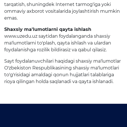
Konstitutsiya
tarqatish, shuningdek Internet tarmog'iga yoki
ommaviy axborot vositalarida joylashtirish mumkin
O‘ZBEKISTON
emas.
RESPUBLIKASI
KONSTITUTSIYASI
Shaxsiy ma'lumotlarni qayta ishlash
www.uzedu.uz saytidan foydalanganda shaxsiy
ma'lumotlarni to'plash, qayta ishlash va ulardan
Suhbat savollari
foydalanishga rozilik bildirasiz va qabul qilasiz.
Yuridik xizmat xodimlari
Sayt foydalanuvchilari haqidagi shaxsiy ma'lumotlar
uchun suhbat savollari
O'zbekiston Respublikasining shaxsiy ma'lumotlari
to'g'risidagi amaldagi qonun hujjatlari talablariga
Hujjatlar
rioya qilingan holda saqlanadi va qayta ishlanadi.
Yangiliklar