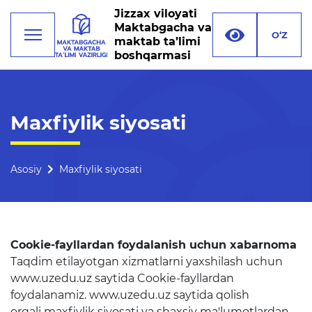
Jizzax viloyati
Maktabgacha va
O‘Z
maktab ta’limi
boshqarmasi
Faoliyat
Maxfiylik siyosati
Rahbariyat
Boshqarma tuzilmasi
Asosiy
Maxfiylik siyosati
Missiya, maqsad va vazifalar
Rekvizitlar
Cookie-fayllardan foydalanish uchun xabarnoma
Bogʻlanish
Taqdim etilayotgan xizmatlarni yaxshilash uchun
www.uzedu.uz saytida Cookie-fayllardan
Xalqaro aloqalar
foydalanamiz. www.uzedu.uz saytida qolish
orqali maxfiylik siyosati va shaxsiy ma'lumotlardan
Ochiq majlislar o'tkazish