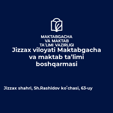
Jizzax viloyati Maktabgacha
va maktab ta’limi
boshqarmasi
Jizzax shahri, Sh.Rashidov koʻchasi, 63-uy