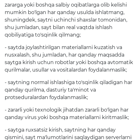
zararga yoki boshqa salbiy oqibatlarga olib kelishi
Matbuot anjumanlari
mumkin bo'lgan har qanday usulda ishlatmang,
shuningdek, saytni uchinchi shaxslar tomonidan,
Konferensiyalar
shu jumladan, sayt bilan real vaqtda ishlash
Yordam
qobiliyatiga to'sqinlik qilmang;
Tanlovlar
- saytda joylashtirilgan materiallarni kuzatish va
nusxalash, shu jumladan, har qanday maqsadda
Akkreditatsiya
saytga kirish uchun robotlar yoki boshqa avtomatik
qurilmalar, usullar va vositalardan foydalanmaslik;
Infografika
- saytning normal ishlashiga to'sqinlik qiladigan har
E'lonlar
qanday qurilma, dasturiy ta'minot va
protseduralardan foydalanmaslik;
Ochiq ma'lumotlar
- zararli yoki texnologik jihatdan zararli bo'lgan har
Ochiq budjet
qanday virus yoki boshqa materiallarni kiritmaslik;
OCHIQ MA'LUMOTLAR (PF-
- saytga ruxsatsiz kirish, saytning har qanday
6247)
qismini, sayt ma'lumotlarini saqlaydigan serverlarni